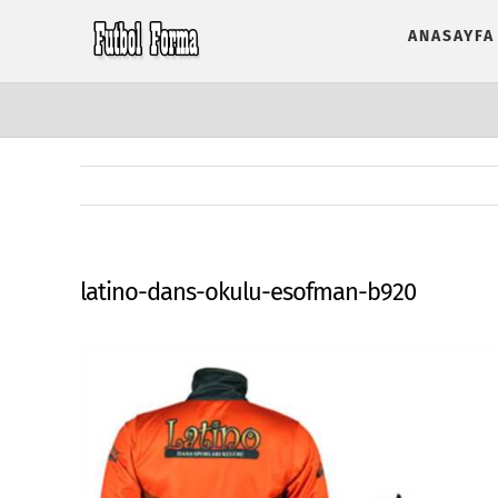
Skip
ANASAYFA
to
content
latino-dans-okulu-esofman-b920