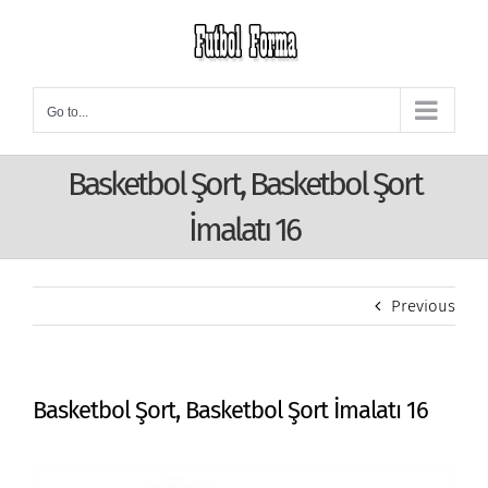
Skip
to
content
Go to...
Basketbol Şort, Basketbol Şort
İmalatı 16
Previous
Basketbol Şort, Basketbol Şort İmalatı 16