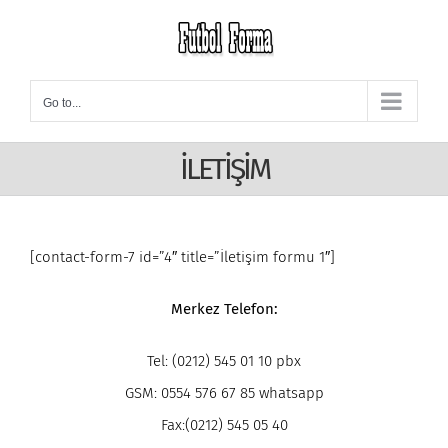
Skip
to
content
Go to...
İLETİŞİM
[contact-form-7 id=”4″ title=”İletişim formu 1″]
Merkez Telefon:
Tel: (0212) 545 01 10 pbx
GSM: 0554 576 67 85 whatsapp
Fax:(0212) 545 05 40