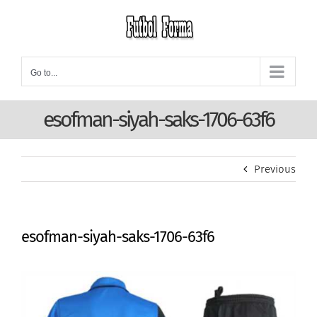
Skip
to
content
Go to...
esofman-siyah-saks-1706-63f6
Previous
esofman-siyah-saks-1706-63f6