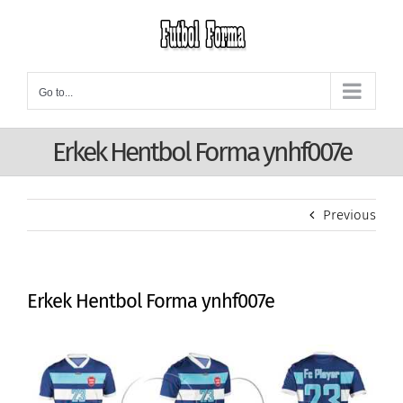
Skip
to
content
Go to...
Erkek Hentbol Forma ynhf007e
Previous
Erkek Hentbol Forma ynhf007e