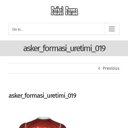
Skip
to
content
Go to...
asker_formasi_uretimi_019
Previous
asker_formasi_uretimi_019