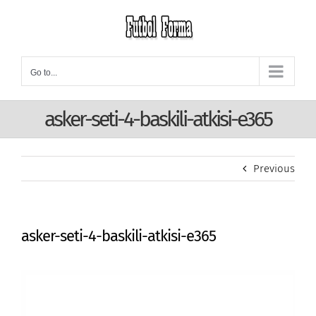
Skip
to
content
Go to...
asker-seti-4-baskili-atkisi-e365
Previous
asker-seti-4-baskili-atkisi-e365