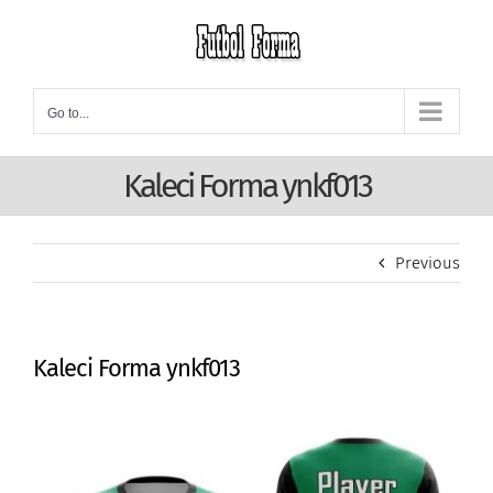
Skip
to
content
Go to...
Kaleci Forma ynkf013
Previous
Kaleci Forma ynkf013