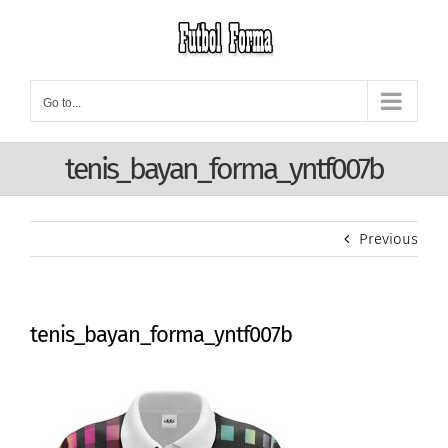
Skip
to
content
Go to...
tenis_bayan_forma_yntf007b
Previous
tenis_bayan_forma_yntf007b