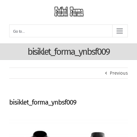
Skip
to
content
Go to...
bisiklet_forma_ynbsf009
Previous
bisiklet_forma_ynbsf009