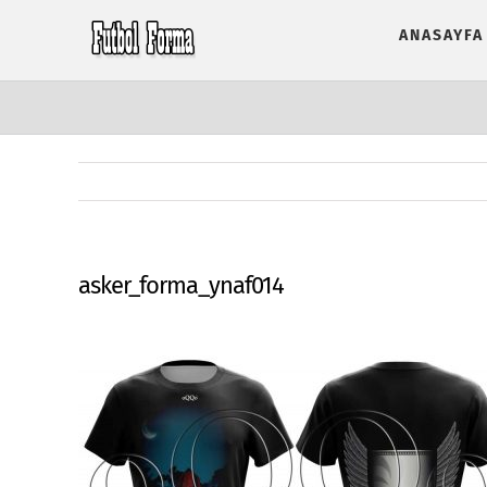
Skip
ANASAYFA
to
content
asker_forma_ynaf014