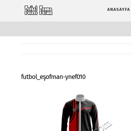
Skip
ANASAYFA
to
content
futbol_eşofman-ynef010