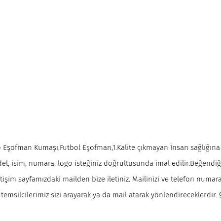
 Eşofman Kumaşı,Futbol Eşofman,1.Kalite çıkmayan İnsan sağlığına
l, isim, numara, logo isteğiniz doğrultusunda imal edilir.Beğendiğ
işim sayfamızdaki mailden bize iletiniz. Mailinizi ve telefon numara
temsilcilerimiz sizi arayarak ya da mail atarak yönlendireceklerdir. 