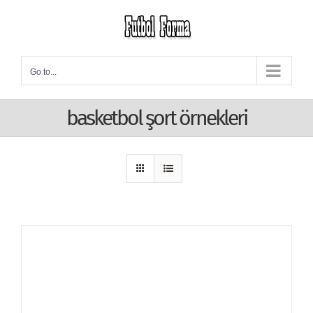
Skip
to
content
Go to...
basketbol şort örnekleri