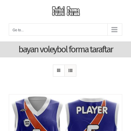
Skip
to
content
Go to...
bayan voleybol forma taraftar