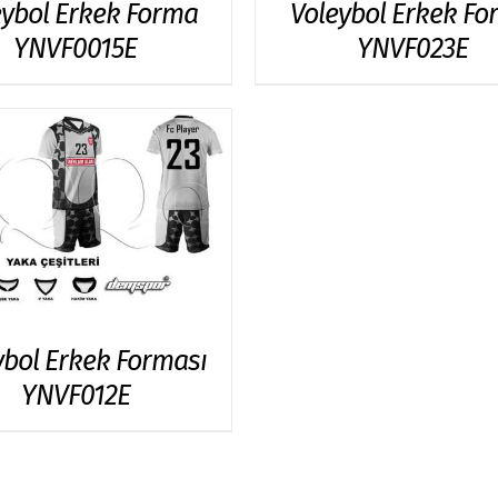
eybol Erkek Forma
Voleybol Erkek Fo
YNVF0015E
YNVF023E
ybol Erkek Forması
YNVF012E