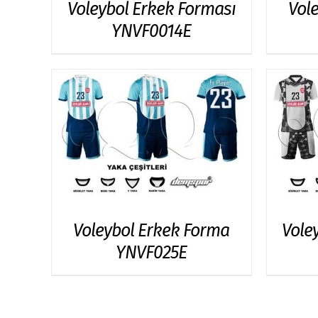
Voleybol Erkek Forması
Vol
YNVF0014E
Voleybol Erkek Forma
Vole
YNVF025E