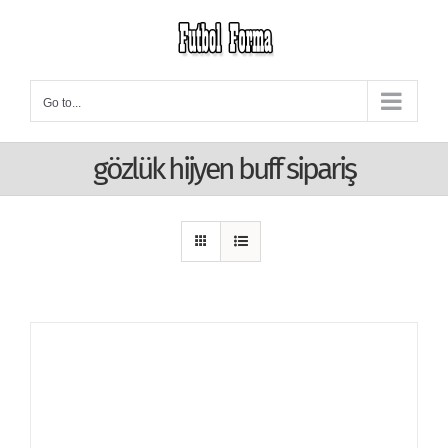
Skip
to
content
Go to...
gözlük hijyen buff sipariş