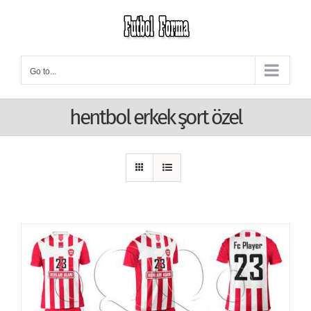
Skip
to
content
Go to...
hentbol erkek şort özel