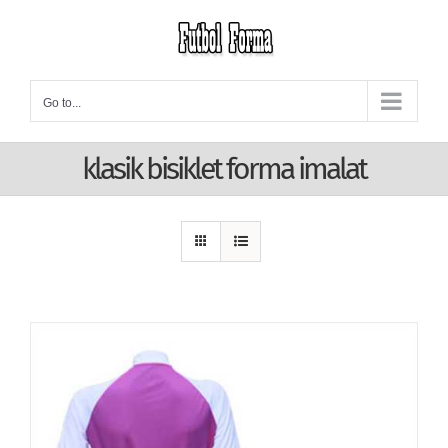
Skip
to
content
Go to...
klasik bisiklet forma imalat