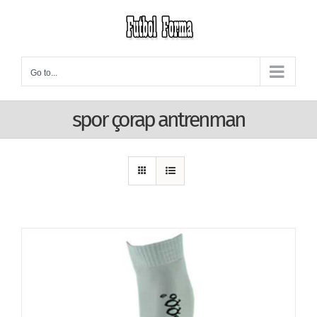
Skip
to
content
Go to...
spor çorap antrenman