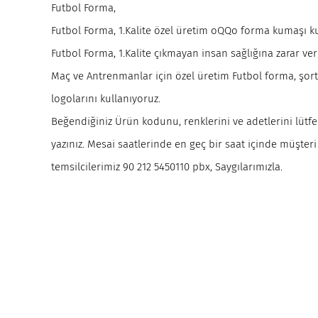
Futbol Forma,
Futbol Forma, 1.Kalite özel üretim oQQo forma kumaşı k
Futbol Forma, 1.Kalite çıkmayan insan sağlığına zarar ve
Maç ve Antrenmanlar için özel üretim Futbol forma, şort
logolarını kullanıyoruz.
Beğendiğiniz Ürün kodunu, renklerini ve adetlerini lütfen
yazınız. Mesai saatlerinde en geç bir saat içinde müşteri
temsilcilerimiz 90 212 5450110 pbx, Saygılarımızla.