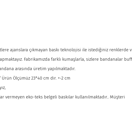
tlere ajanslara çıkmayan baskı teknolojisi ile istediğiniz renklerde 
apmaktayız. Fabrikamızda farklı kumaşlarla, sizlere bandanalar buff
bandana arasında üretim yapılmaktadır.
ff Ürün Ölçümüz 23*40 cm dir. +-2 cm
ız,
ar vermeyen eko-teks belgeli baskılar kullanılmaktadır.. Müşteri