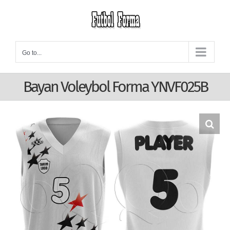
Skip
to
content
Go to...
Bayan Voleybol Forma YNVF025B