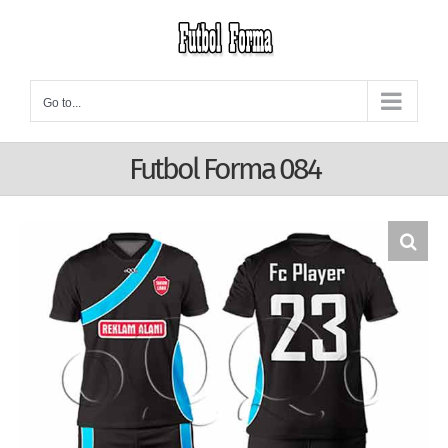
Skip
to
content
Go to...
Futbol Forma 084