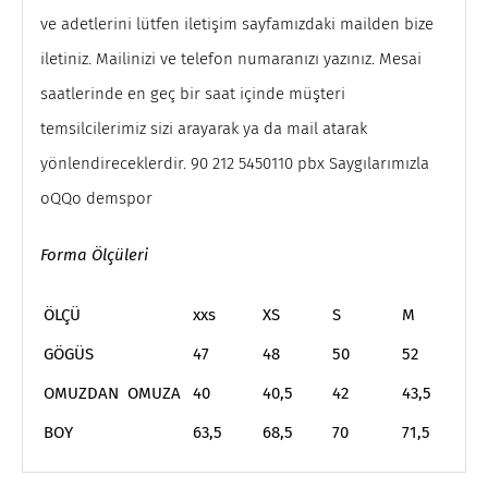
ve adetlerini lütfen iletişim sayfamızdaki mailden bize
iletiniz. Mailinizi ve telefon numaranızı yazınız. Mesai
saatlerinde en geç bir saat içinde müşteri
temsilcilerimiz sizi arayarak ya da mail atarak
yönlendireceklerdir. 90 212 5450110 pbx Saygılarımızla
oQQo demspor
Forma Ölçüleri
ÖLÇÜ
xxs
XS
S
M
L
GÖGÜS
47
48
50
52
5
OMUZDAN OMUZA
40
40,5
42
43,5
4
BOY
63,5
68,5
70
71,5
7