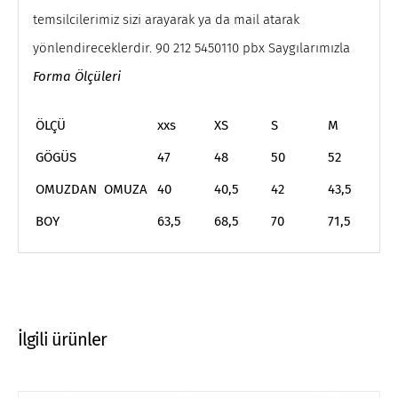
temsilcilerimiz sizi arayarak ya da mail atarak
yönlendireceklerdir. 90 212 5450110 pbx Saygılarımızla
Forma Ölçüleri
ÖLÇÜ
xxs
XS
S
M
L
GÖGÜS
47
48
50
52
5
OMUZDAN OMUZA
40
40,5
42
43,5
4
BOY
63,5
68,5
70
71,5
7
İlgili ürünler