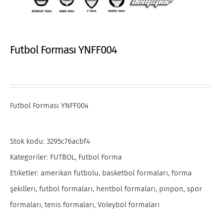
Futbol Forması YNFF004
Futbol Forması YNFF004
Stok kodu:
3295c76acbf4
Kategoriler:
FUTBOL
,
Futbol Forma
Etiketler:
amerikan futbolu
,
basketbol formaları
,
forma
şekilleri
,
futbol formaları
,
hentbol formaları
,
pinpon
,
spor
formaları
,
tenis formaları
,
Voleybol formaları