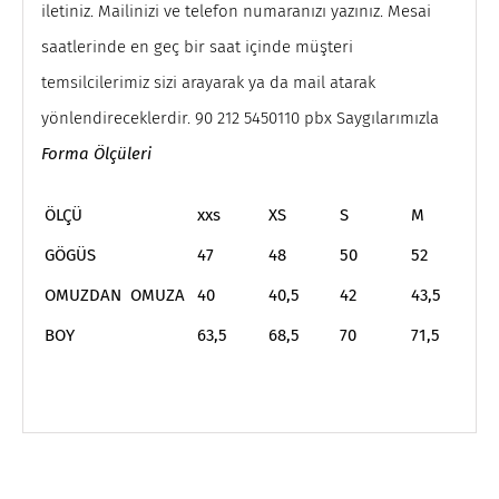
iletiniz. Mailinizi ve telefon numaranızı yazınız. Mesai
saatlerinde en geç bir saat içinde müşteri
temsilcilerimiz sizi arayarak ya da mail atarak
yönlendireceklerdir. 90 212 5450110 pbx Saygılarımızla
Forma Ölçüleri
ÖLÇÜ
xxs
XS
S
M
L
GÖGÜS
47
48
50
52
5
OMUZDAN OMUZA
40
40,5
42
43,5
4
BOY
63,5
68,5
70
71,5
7