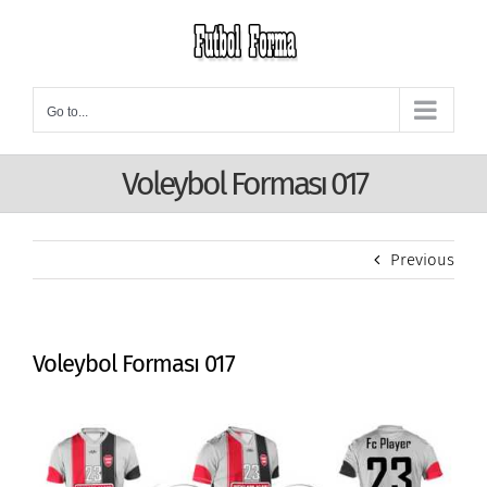
Skip
to
content
Go to...
Voleybol Forması 017
Previous
Voleybol Forması 017